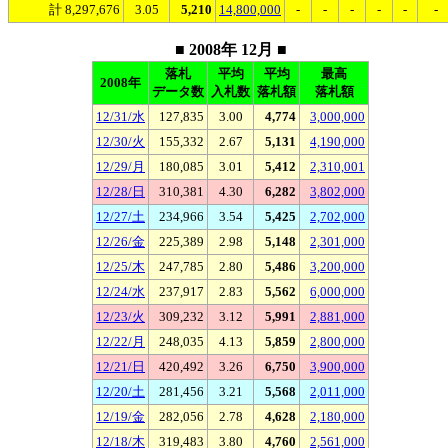
計 8,297,676
3.05
5,210
14,800,000
-
-
-
-
-
-
■ 2008年 12月 ■
落札
平均
平均
最高
2008年
データ数
入札数
落札額
落札額
12/31/水
127,835
3.00
4,774
3,000,000
12/30/火
155,332
2.67
5,131
4,190,000
12/29/月
180,085
3.01
5,412
2,310,001
12/28/日
310,381
4.30
6,282
3,802,000
12/27/土
234,966
3.54
5,425
2,702,000
12/26/金
225,389
2.98
5,148
2,301,000
12/25/木
247,785
2.80
5,486
3,200,000
12/24/水
237,917
2.83
5,562
6,000,000
12/23/火
309,232
3.12
5,991
2,881,000
12/22/月
248,035
4.13
5,859
2,800,000
12/21/日
420,492
3.26
6,750
3,900,000
12/20/土
281,456
3.21
5,568
2,011,000
12/19/金
282,056
2.78
4,628
2,180,000
12/18/木
319,483
3.80
4,760
2,561,000