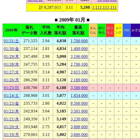
計 8,287,011
3.11
5,298
1,111,111,111
■ 2009年 01月 ■
落札
平均
平均
最高
かん
銀行
ゆう
eバ
2009年
JNB
みず
データ数
入札数
落札額
落札額
たん
振込
ちょ
ンク
01/31/土
271,525
2.94
4,838
1,700,000
-
-
-
-
-
-
01/30/金
237,114
2.81
4,834
1,400,000
-
-
-
-
-
-
01/29/木
247,490
2.99
5,090
3,196,000
-
-
-
-
-
-
01/28/水
247,755
3.15
5,284
2,706,100
-
-
-
-
-
-
01/27/火
258,976
3.14
4,987
2,615,100
-
-
-
-
-
-
01/26/月
286,298
3.11
5,120
2,189,000
-
-
-
-
-
-
01/25/日
439,790
3.37
6,188
3,500,000
-
-
-
-
-
-
01/24/土
288,968
3.01
5,077
1,854,000
-
-
-
-
-
-
01/23/金
235,733
2.86
4,922
8,500,000
-
-
-
-
-
-
01/22/木
242,934
3.04
5,185
3,501,000
-
-
-
-
-
-
01/21/水
249,356
3.17
5,149
3,230,000
-
-
-
-
-
-
01/20/火
263,948
2.75
4,817
3,888,000
-
-
-
-
-
-
01/19/月
279,063
3.12
5,002
3,886,000
-
-
-
-
-
-