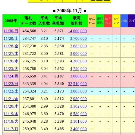
■ 2008年 11月 ■
落札
平均
平均
最高
かん
銀行
ゆう
eバ
2008年
JNB
みず
データ数
入札数
落札額
落札額
たん
振込
ちょ
ンク
11/30/日
464,568
3.21
5,871
14,000,000
-
-
-
-
-
-
11/29/土
284,747
3.10
5,174
3,700,000
-
-
-
-
-
-
11/28/金
227,238
2.85
5,050
2,683,000
-
-
-
-
-
-
11/27/木
231,722
3.50
5,481
3,000,000
-
-
-
-
-
-
11/26/水
236,725
3.10
5,593
4,200,000
-
-
-
-
-
-
11/25/火
258,780
3.04
5,652
4,750,000
-
-
-
-
-
-
11/24/月
355,659
3.41
6,187
3,000,000
-
-
-
-
-
-
11/23/日
343,339
4.04
5,840
32,510,000
-
-
-
-
-
-
11/22/土
264,324
3.21
5,173
3,003,000
-
-
-
-
-
-
11/21/金
237,801
3.40
4,912
2,080,000
-
-
-
-
-
-
11/20/木
254,380
2.99
5,328
3,102,000
-
-
-
-
-
-
11/19/水
246,975
3.60
5,470
6,580,000
-
-
-
-
-
-
11/18/火
245,048
3.28
5,339
3,101,000
-
-
-
-
-
-
11/17/月
259,075
3.40
5,485
3,400,000
-
-
-
-
-
-