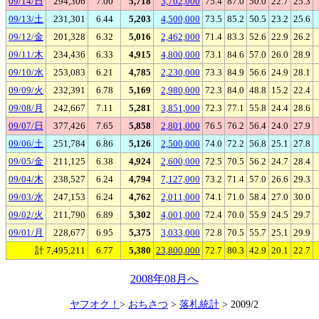
09/14/日
294,306
7.00
5,718
3,702,000
75.4
87.0
50.0
22.7
25.3
09/13/土
231,301
6.44
5,203
4,500,000
73.5
85.2
50.5
23.2
25.6
09/12/金
201,328
6.32
5,016
2,462,000
71.4
83.3
52.6
22.9
26.2
09/11/木
234,436
6.33
4,915
4,800,000
73.1
84.6
57.0
26.0
28.9
09/10/水
253,083
6.21
4,785
2,230,000
73.3
84.9
56.6
24.9
28.1
09/09/火
232,391
6.78
5,169
2,980,000
72.3
84.0
48.8
15.2
22.4
09/08/月
242,667
7.11
5,281
3,851,000
72.3
77.1
55.8
24.4
28.6
09/07/日
377,426
7.65
5,858
2,801,000
76.5
76.2
56.4
24.0
27.9
09/06/土
251,784
6.86
5,126
2,500,000
74.0
72.2
56.8
25.1
27.8
09/05/金
211,125
6.38
4,924
2,600,000
72.5
70.5
56.2
24.7
28.4
09/04/木
238,527
6.24
4,794
7,127,000
73.2
71.4
57.0
26.6
29.3
09/03/水
247,153
6.24
4,762
2,011,000
74.1
71.0
58.4
27.0
30.0
09/02/火
211,790
6.89
5,302
4,001,000
72.4
70.0
55.9
24.5
29.7
09/01/月
228,677
6.95
5,375
3,033,000
72.8
70.5
55.7
25.1
29.9
計 7,495,211
6.77
5,380
23,800,000
72.7
80.3
42.9
20.1
22.7
2008年08月へ
ヤフオク！
>
おちさつ
>
落札統計
> 2009/2