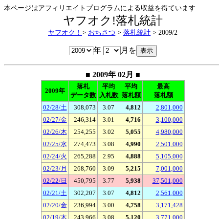
本ページはアフィリエイトプログラムによる収益を得ています
ヤフオク!落札統計
ヤフオク！
>
おちさつ
>
落札統計
> 2009/2
年
月を
■ 2009年 02月 ■
落札
平均
平均
最高
2009年
データ数
入札数
落札額
落札額
02/28/土
308,073
3.07
4,812
2,801,000
02/27/金
246,314
3.01
4,716
3,100,000
02/26/木
254,255
3.02
5,055
4,980,000
02/25/水
274,473
3.08
4,990
2,501,000
02/24/火
265,288
2.95
4,888
5,105,000
02/23/月
268,760
3.09
5,215
7,001,000
02/22/日
450,795
3.77
5,938
37,501,000
02/21/土
302,207
3.07
4,812
2,561,000
02/20/金
236,994
3.00
4,758
3,171,428
02/19/木
243,966
3.08
5,120
3,771,000