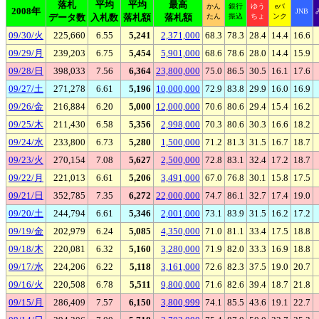
落札
平均
平均
最高
かん
銀行
ゆう
eバ
2008年
JNB
データ数
入札数
落札額
落札額
たん
振込
ちょ
ンク
09/30/火
225,660
6.55
5,241
2,371,000
68.3
78.3
28.4
14.4
16.6
09/29/月
239,203
6.75
5,454
5,901,000
68.6
78.6
28.0
14.4
15.9
09/28/日
398,033
7.56
6,364
23,800,000
75.0
86.5
30.5
16.1
17.6
09/27/土
271,278
6.61
5,196
10,000,000
72.9
83.8
29.9
16.0
16.9
09/26/金
216,884
6.20
5,000
12,000,000
70.6
80.6
29.4
15.4
16.2
09/25/木
211,430
6.58
5,356
2,998,000
70.3
80.6
30.3
16.6
18.2
09/24/水
233,800
6.73
5,280
1,500,000
71.2
81.3
31.5
16.7
18.7
09/23/火
270,154
7.08
5,627
2,500,000
72.8
83.1
32.4
17.2
18.7
09/22/月
221,013
6.61
5,206
3,491,000
67.0
76.8
30.1
15.8
17.5
09/21/日
352,785
7.35
6,272
22,000,000
74.7
86.1
32.7
17.4
19.0
09/20/土
244,794
6.61
5,346
2,001,000
73.1
83.9
31.5
16.2
17.2
09/19/金
202,979
6.24
5,085
4,350,000
71.0
81.1
33.4
17.5
18.8
09/18/木
220,081
6.32
5,160
3,280,000
71.9
82.0
33.3
16.9
18.8
09/17/水
224,206
6.22
5,118
3,161,000
72.6
82.3
37.5
19.0
20.7
09/16/火
220,508
6.78
5,511
9,800,000
71.6
82.6
39.4
18.7
21.8
09/15/月
286,409
7.57
6,150
3,800,999
74.1
85.5
43.6
19.1
22.7