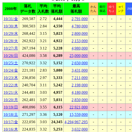
落札
平均
平均
最高
かん
銀行
ゆう
eバ
2008年
JN
データ数
入札数
落札額
落札額
たん
振込
ちょ
ンク
10/31/金
269,587
2.72
4,444
2,791,000
-
-
-
-
-
10/30/木
300,503
2.84
4,550
4,780,000
-
-
-
-
-
10/29/水
268,442
3.15
5,023
2,800,000
-
-
-
-
-
10/28/火
262,922
3.21
4,922
2,153,000
-
-
-
-
-
10/27/月
267,194
3.12
5,228
4,980,000
-
-
-
-
-
10/26/日
424,086
3.58
6,289
25,000,000
-
-
-
-
-
10/25/土
270,922
3.32
5,152
2,650,000
-
-
-
-
-
10/24/金
221,181
2.83
5,080
3,431,000
-
-
-
-
-
10/23/木
236,856
2.97
5,333
7,211,000
-
-
-
-
-
10/22/水
240,704
3.11
5,242
2,198,000
-
-
-
-
-
10/21/火
244,481
3.03
4,957
4,180,000
-
-
-
-
-
10/20/月
262,481
3.07
5,031
2,850,000
-
-
-
-
-
10/19/日
400,096
3.55
6,115
22,921,000
-
-
-
-
-
10/18/土
271,297
3.36
5,120
15,559,000
-
-
-
-
-
10/17/金
222,056
3.03
24,345
4,294,967,295
-
-
-
-
-
10/16/木
224,835
3.32
5,253
3,632,000
-
-
-
-
-