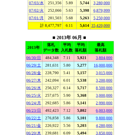
07/03/水
251,356
5.89
5,744
3,280,000
07/02/火
252,066
5.63
5,398
6,879,999
07/01/月
281,503
5.68
5,263
5,250,000
計 8,477,797
6.11
5,614
35,420,000
■ 2013年 06月 ■
落札
平均
平均
最高
2013年
データ数
入札数
落札額
落札額
06/30/日
484,348
7.11
5,921
3,804,000
06/29/土
281,631
5.80
5,277
16,000,000
06/28/金
228,790
5.41
5,157
3,015,000
06/27/木
242,094
6.01
5,538
3,200,000
06/26/水
256,327
6.14
5,717
8,500,000
06/25/火
257,675
5.90
5,368
3,000,000
06/24/月
292,685
5.86
5,141
2,990,000
06/23/日
492,423
7.12
5,802
6,003,000
06/22/土
276,858
5.86
5,101
9,800,000
06/21/金
226,922
5.56
5,203
4,280,000
06/20/木
239,681
6.09
5,494
3,850,000