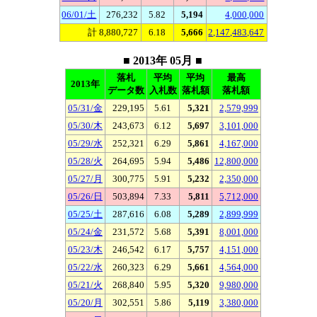
06/01/土
276,232
5.82
5,194
4,000,000
計 8,880,727
6.18
5,666
2,147,483,647
■ 2013年 05月 ■
落札
平均
平均
最高
2013年
データ数
入札数
落札額
落札額
05/31/金
229,195
5.61
5,321
2,579,999
05/30/木
243,673
6.12
5,697
3,101,000
05/29/水
252,321
6.29
5,861
4,167,000
05/28/火
264,695
5.94
5,486
12,800,000
05/27/月
300,775
5.91
5,232
2,350,000
05/26/日
503,894
7.33
5,811
5,712,000
05/25/土
287,616
6.08
5,289
2,899,999
05/24/金
231,572
5.68
5,391
8,001,000
05/23/木
246,542
6.17
5,757
4,151,000
05/22/水
260,323
6.29
5,661
4,564,000
05/21/火
268,840
5.95
5,320
9,980,000
05/20/月
302,551
5.86
5,119
3,380,000