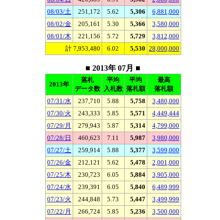
08/03/土
251,172
5.62
5,306
6,881,000
08/02/金
205,161
5.30
5,366
3,580,000
08/01/木
221,156
5.72
5,729
3,812,000
計 7,953,480
6.02
5,530
28,000,000
■ 2013年 07月 ■
落札
平均
平均
最高
2013年
データ数
入札数
落札額
落札額
07/31/水
237,710
5.88
5,758
3,480,000
07/30/火
243,333
5.85
5,571
4,449,444
07/29/月
279,943
5.87
5,314
4,799,000
07/28/日
460,623
7.11
5,987
3,980,000
07/27/土
259,914
5.88
5,377
3,599,000
07/26/金
212,121
5.62
5,478
2,001,000
07/25/木
230,723
6.05
5,884
3,905,000
07/24/水
239,391
6.05
5,840
6,489,999
07/23/火
244,848
5.73
5,447
3,499,999
07/22/月
266,724
5.85
5,236
3,500,000