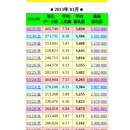
■ 2013年 03月 ■
落札
平均
平均
最高
2013年
データ数
入札数
落札額
落札額
03/31/日
485,740
7.34
5,826
5,953,000
03/30/土
273,731
6.30
5,386
3,591,000
03/29/金
213,941
5.87
5,408
5,250,000
03/28/木
229,823
6.35
5,645
4,980,000
03/27/水
240,713
6.63
5,816
4,680,000
03/26/火
244,578
6.23
5,355
2,749,999
03/25/月
282,933
6.31
5,482
4,002,000
03/24/日
484,664
7.57
6,203
100,001,000
03/23/土
276,108
6.31
5,384
5,907,888
03/22/金
213,208
5.89
5,255
2,501,000
03/21/木
230,476
6.30
5,625
5,670,000
03/20/水
264,918
6.84
5,673
2,001,001
03/19/火
233,449
5.97
5,171
4,601,000
03/18/月
280,020
6.17
5,162
3,300,000