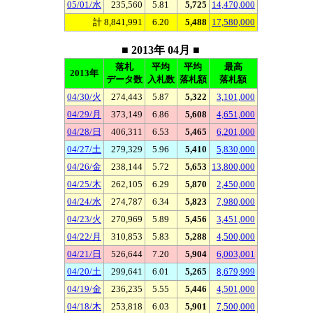
05/01/水
235,560
5.81
5,725
14,470,000
計 8,841,991
6.20
5,488
17,580,000
■ 2013年 04月 ■
落札
平均
平均
最高
2013年
データ数
入札数
落札額
落札額
04/30/火
274,443
5.87
5,322
3,101,000
04/29/月
373,149
6.86
5,608
4,651,000
04/28/日
406,311
6.53
5,465
6,201,000
04/27/土
279,329
5.96
5,410
5,830,000
04/26/金
238,144
5.72
5,653
13,800,000
04/25/木
262,105
6.29
5,870
2,450,000
04/24/水
274,787
6.34
5,823
7,980,000
04/23/火
270,969
5.89
5,456
3,451,000
04/22/月
310,853
5.83
5,288
4,500,000
04/21/日
526,644
7.20
5,904
6,003,001
04/20/土
299,641
6.01
5,265
8,679,999
04/19/金
236,235
5.55
5,446
4,501,000
04/18/木
253,818
6.03
5,901
7,500,000