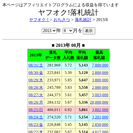
本ページはアフィリエイトプログラムによる収益を得ています
ヤフオク!落札統計
ヤフオク！
>
おちさつ
>
落札統計
> 2013/8
年
月を
■ 2013年 08月 ■
落札
平均
平均
最高
2013年
データ数
入札数
落札額
落札額
08/31/土
281,969
5.72
5,143
7,800,000
08/30/金
225,841
5.30
5,120
2,800,000
08/29/木
233,971
5.85
5,647
3,800,000
08/28/水
245,789
5.83
5,558
2,980,000
08/27/火
244,373
5.61
5,457
5,003,000
08/26/月
284,132
5.67
5,336
28,000,000
08/25/日
466,011
6.92
5,861
3,802,000
08/24/土
274,520
5.71
5,154
3,201,000
08/23/金
226,848
5.45
5,145
2,850,000
08/22/木
232,082
5.67
5,514
4,617,000