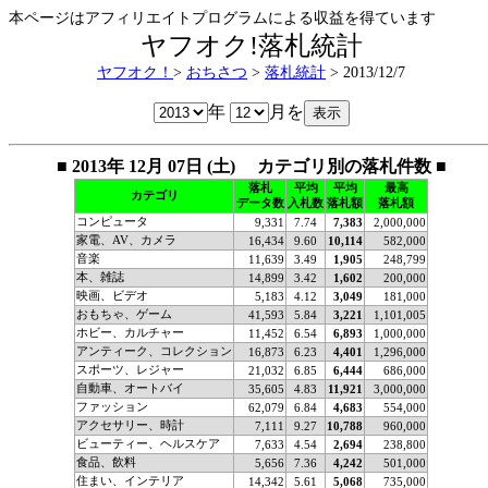
本ページはアフィリエイトプログラムによる収益を得ています
ヤフオク!落札統計
ヤフオク！
>
おちさつ
>
落札統計
> 2013/12/7
年
月を
■ 2013年 12月 07日 (土) カテゴリ別の落札件数 ■
落札
平均
平均
最高
カテゴリ
データ数
入札数
落札額
落札額
コンピュータ
9,331
7.74
7,383
2,000,000
家電、AV、カメラ
16,434
9.60
10,114
582,000
音楽
11,639
3.49
1,905
248,799
本、雑誌
14,899
3.42
1,602
200,000
映画、ビデオ
5,183
4.12
3,049
181,000
おもちゃ、ゲーム
41,593
5.84
3,221
1,101,005
ホビー、カルチャー
11,452
6.54
6,893
1,000,000
アンティーク、コレクション
16,873
6.23
4,401
1,296,000
スポーツ、レジャー
21,032
6.85
6,444
686,000
自動車、オートバイ
35,605
4.83
11,921
3,000,000
ファッション
62,079
6.84
4,683
554,000
アクセサリー、時計
7,111
9.27
10,788
960,000
ビューティー、ヘルスケア
7,633
4.54
2,694
238,800
食品、飲料
5,656
7.36
4,242
501,000
住まい、インテリア
14,342
5.61
5,068
735,000