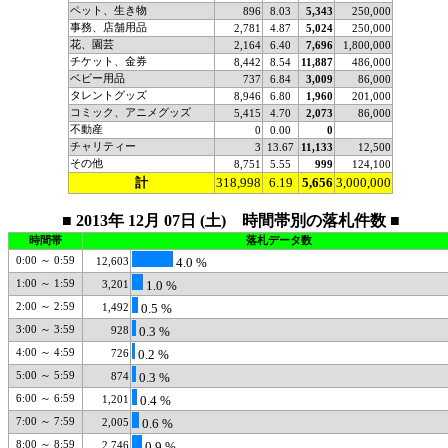
ペット、生き物
896
8.03
5,343
250,000
事務、店舗用品
2,781
4.87
5,024
250,000
花、園芸
2,164
6.40
7,696
1,800,000
チケット、金券
8,442
8.54
11,887
486,000
ベビー用品
737
6.84
3,009
86,000
タレントグッズ
8,946
6.80
1,960
201,000
コミック、アニメグッズ
5,415
4.70
2,073
86,000
不動産
0
0.00
0
チャリティー
3
13.67
11,133
12,500
その他
8,751
5.55
999
124,100
計
318,998
6.19
5,656
3,000,000
■ 2013年 12月 07日 (土) 時間帯別の落札件数 ■
時間帯
落札データ数
0:00 ～ 0:59
12,603
4.0 %
1:00 ～ 1:59
3,201
1.0 %
2:00 ～ 2:59
1,492
0.5 %
3:00 ～ 3:59
928
0.3 %
4:00 ～ 4:59
726
0.2 %
5:00 ～ 5:59
874
0.3 %
6:00 ～ 6:59
1,201
0.4 %
7:00 ～ 7:59
2,005
0.6 %
8:00 ～ 8:59
2,746
0.9 %