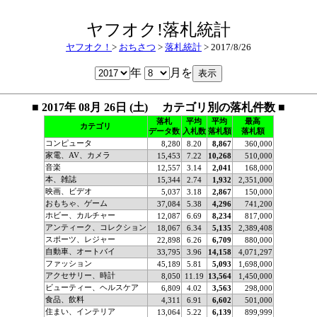
ヤフオク!落札統計
ヤフオク！
>
おちさつ
>
落札統計
> 2017/8/26
年
月を
■ 2017年 08月 26日 (土) カテゴリ別の落札件数 ■
落札
平均
平均
最高
カテゴリ
データ数
入札数
落札額
落札額
コンピュータ
8,280
8.20
8,867
360,000
家電、AV、カメラ
15,453
7.22
10,268
510,000
音楽
12,557
3.14
2,041
168,000
本、雑誌
15,344
2.74
1,932
2,351,000
映画、ビデオ
5,037
3.18
2,867
150,000
おもちゃ、ゲーム
37,084
5.38
4,296
741,200
ホビー、カルチャー
12,087
6.69
8,234
817,000
アンティーク、コレクション
18,067
6.34
5,135
2,389,408
スポーツ、レジャー
22,898
6.26
6,709
880,000
自動車、オートバイ
33,795
3.96
14,158
4,071,297
ファッション
45,189
5.81
5,093
1,698,000
アクセサリー、時計
8,050
11.19
13,564
1,450,000
ビューティー、ヘルスケア
6,809
4.02
3,563
298,000
食品、飲料
4,311
6.91
6,602
501,000
住まい、インテリア
13,064
5.22
6,139
899,999