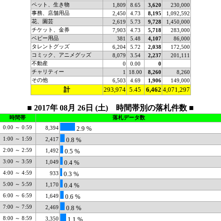
ペット、生き物
1,809
8.65
3,620
230,000
事務、店舗用品
2,450
4.73
8,195
1,092,592
花、園芸
2,619
5.73
9,728
1,450,000
チケット、金券
7,903
4.73
5,718
283,000
ベビー用品
381
5.48
4,107
86,000
タレントグッズ
6,204
5.72
2,038
172,500
コミック、アニメグッズ
8,079
3.54
2,237
201,111
不動産
0
0.00
0
チャリティー
1
18.00
8,260
8,260
その他
6,503
4.69
1,906
149,000
計
293,974
5.45
6,462
4,071,297
■ 2017年 08月 26日 (土) 時間帯別の落札件数 ■
時間帯
落札データ数
0:00 ～ 0:59
8,394
2.9 %
1:00 ～ 1:59
2,417
0.8 %
2:00 ～ 2:59
1,492
0.5 %
3:00 ～ 3:59
1,049
0.4 %
4:00 ～ 4:59
933
0.3 %
5:00 ～ 5:59
1,170
0.4 %
6:00 ～ 6:59
1,649
0.6 %
7:00 ～ 7:59
2,469
0.8 %
8:00 ～ 8:59
3,350
1.1 %