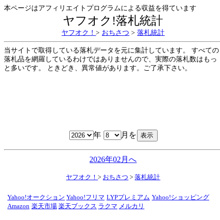
本ページはアフィリエイトプログラムによる収益を得ています
ヤフオク!落札統計
ヤフオク！
>
おちさつ
>
落札統計
当サイトで取得している落札データを元に集計しています。 すべての
落札品を網羅しているわけではありませんので、実際の落札数はもっ
と多いです。 ときどき、異常値があります。ご了承下さい。
年
月を
2026年02月へ
ヤフオク！
>
おちさつ
>
落札統計
Yahoo!オークション
Yahoo!フリマ
LYPプレミアム
Yahoo!ショッピング
Amazon
楽天市場
楽天ブックス
ラクマ
メルカリ