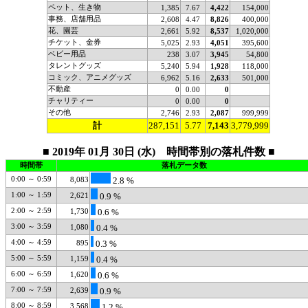
ペット、生き物
1,385
7.67
4,422
154,000
事務、店舗用品
2,608
4.47
8,826
400,000
花、園芸
2,661
5.92
8,537
1,020,000
チケット、金券
5,025
2.93
4,051
395,600
ベビー用品
238
3.07
3,945
54,800
タレントグッズ
5,240
5.94
1,928
118,000
コミック、アニメグッズ
6,962
5.16
2,633
501,000
不動産
0
0.00
0
チャリティー
0
0.00
0
その他
2,746
2.93
2,087
999,999
計
287,151
5.77
7,143
3,779,999
■ 2019年 01月 30日 (水) 時間帯別の落札件数 ■
時間帯
落札データ数
0:00 ～ 0:59
8,083
2.8 %
1:00 ～ 1:59
2,621
0.9 %
2:00 ～ 2:59
1,730
0.6 %
3:00 ～ 3:59
1,080
0.4 %
4:00 ～ 4:59
895
0.3 %
5:00 ～ 5:59
1,159
0.4 %
6:00 ～ 6:59
1,620
0.6 %
7:00 ～ 7:59
2,639
0.9 %
8:00 ～ 8:59
3,568
1.2 %