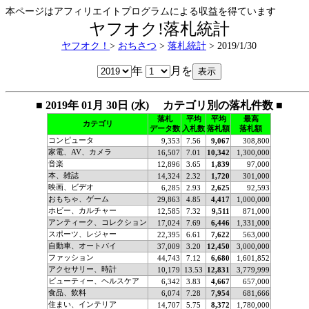
本ページはアフィリエイトプログラムによる収益を得ています
ヤフオク!落札統計
ヤフオク！
>
おちさつ
>
落札統計
> 2019/1/30
年
月を
■ 2019年 01月 30日 (水) カテゴリ別の落札件数 ■
落札
平均
平均
最高
カテゴリ
データ数
入札数
落札額
落札額
コンピュータ
9,353
7.56
9,067
308,800
家電、AV、カメラ
16,507
7.01
10,342
1,300,000
音楽
12,896
3.65
1,839
97,000
本、雑誌
14,324
2.32
1,720
301,000
映画、ビデオ
6,285
2.93
2,625
92,593
おもちゃ、ゲーム
29,863
4.85
4,417
1,000,000
ホビー、カルチャー
12,585
7.32
9,511
871,000
アンティーク、コレクション
17,024
7.69
6,446
1,331,000
スポーツ、レジャー
22,395
6.61
7,622
563,000
自動車、オートバイ
37,009
3.20
12,450
3,000,000
ファッション
44,743
7.12
6,680
1,601,852
アクセサリー、時計
10,179
13.53
12,831
3,779,999
ビューティー、ヘルスケア
6,342
3.83
4,667
657,000
食品、飲料
6,074
7.28
7,954
681,666
住まい、インテリア
14,707
5.75
8,372
1,780,000