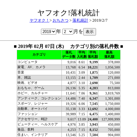
ヤフオク!落札統計
ヤフオク！
>
おちさつ
>
落札統計
> 2019/2/7
年
月を
■ 2019年 02月 07日 (木) カテゴリ別の落札件数 ■
落札
平均
平均
最高
カテゴリ
データ数
入札数
落札額
落札額
コンピュータ
9,016
8.61
9,199
378,000
家電、AV、カメラ
13,768
6.54
10,221
1,056,500
音楽
10,431
3.09
1,875
120,000
本、雑誌
13,155
2.44
1,709
271,000
映画、ビデオ
4,877
3.10
2,690
75,500
おもちゃ、ゲーム
26,136
5.35
4,283
813,000
ホビー、カルチャー
11,641
7.06
9,361
3,819,769
アンティーク、コレクション
14,486
7.40
6,347
1,301,000
スポーツ、レジャー
19,326
6.06
7,545
1,750,000
自動車、オートバイ
35,138
3.33
12,692
4,000,000
ファッション
39,989
7.15
6,475
1,400,000
アクセサリー、時計
9,617
13.09
24,400
127,999,999
ビューティー、ヘルスケア
4,976
3.85
3,943
450,000
食品、飲料
4,253
7.15
8,152
705,000
住まい、インテリア
13,546
5.25
7,504
904,000