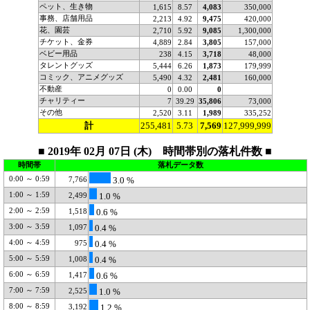
ペット、生き物
1,615
8.57
4,083
350,000
事務、店舗用品
2,213
4.92
9,475
420,000
花、園芸
2,710
5.92
9,085
1,300,000
チケット、金券
4,889
2.84
3,805
157,000
ベビー用品
238
4.15
3,718
48,000
タレントグッズ
5,444
6.26
1,873
179,999
コミック、アニメグッズ
5,490
4.32
2,481
160,000
不動産
0
0.00
0
チャリティー
7
39.29
35,806
73,000
その他
2,520
3.11
1,989
335,252
計
255,481
5.73
7,569
127,999,999
■ 2019年 02月 07日 (木) 時間帯別の落札件数 ■
時間帯
落札データ数
0:00 ～ 0:59
7,766
3.0 %
1:00 ～ 1:59
2,499
1.0 %
2:00 ～ 2:59
1,518
0.6 %
3:00 ～ 3:59
1,097
0.4 %
4:00 ～ 4:59
975
0.4 %
5:00 ～ 5:59
1,008
0.4 %
6:00 ～ 6:59
1,417
0.6 %
7:00 ～ 7:59
2,525
1.0 %
8:00 ～ 8:59
3,192
1.2 %