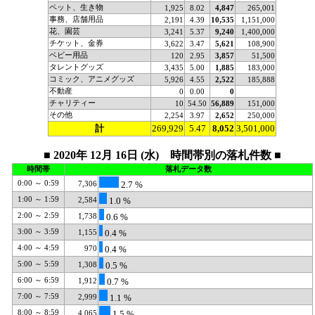
ペット、生き物
1,925
8.02
4,847
265,001
事務、店舗用品
2,191
4.39
10,535
1,151,000
花、園芸
3,241
5.37
9,240
1,400,000
チケット、金券
3,622
3.47
5,621
108,900
ベビー用品
120
2.95
3,857
51,500
タレントグッズ
3,435
5.00
1,885
183,000
コミック、アニメグッズ
5,926
4.55
2,522
185,888
不動産
0
0.00
0
チャリティー
10
54.50
56,889
151,000
その他
2,254
3.97
2,652
250,000
計
269,929
5.47
8,052
3,501,000
■ 2020年 12月 16日 (水) 時間帯別の落札件数 ■
時間帯
落札データ数
0:00 ～ 0:59
7,306
2.7 %
1:00 ～ 1:59
2,584
1.0 %
2:00 ～ 2:59
1,738
0.6 %
3:00 ～ 3:59
1,155
0.4 %
4:00 ～ 4:59
970
0.4 %
5:00 ～ 5:59
1,308
0.5 %
6:00 ～ 6:59
1,912
0.7 %
7:00 ～ 7:59
2,999
1.1 %
8:00 ～ 8:59
4,065
1.5 %