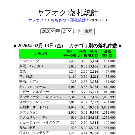
ヤフオク!落札統計
ヤフオク！
>
おちさつ
>
落札統計
> 2026/2/13
年
月を
■ 2026年 02月 13日 (金) カテゴリ別の落札件数 ■
落札
平均
平均
最高
カテゴリ
データ数
入札数
落札額
落札額
コンピュータ
1,436
3.95
5,434
161,000
家電、AV、カメラ
1,622
6.59
13,136
902,000
音楽
1,247
2.65
2,226
57,669
本、雑誌
1,160
3.54
2,211
55,000
映画、ビデオ
305
2.68
3,053
81,007
おもちゃ、ゲーム
3,080
5.83
5,983
819,000
ホビー、カルチャー
993
5.70
15,021
810,000
アンティーク、コレクション
2,383
7.40
7,186
1,030,999
スポーツ、レジャー
3,018
4.02
7,692
401,000
自動車、オートバイ
4,949
3.55
19,401
3,601,000
ファッション
2,933
5.32
8,170
1,311,000
アクセサリー、時計
618
13.80
24,145
1,258,000
ビューティー、ヘルスケア
220
2.70
3,814
100,000
食品、飲料
478
5.20
12,991
431,000
住まい、インテリア
1,229
4.44
9,008
330,000