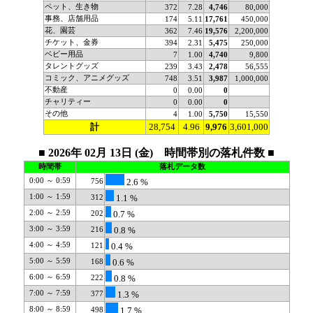
ペット、生き物
372
7.28
4,746
80,000
事務、店舗用品
174
5.11
17,761
450,000
花、園芸
362
7.46
19,576
2,200,000
チケット、金券
394
2.31
5,475
250,000
ベビー用品
7
1.00
4,740
9,800
タレントグッズ
239
3.43
2,478
56,555
コミック、アニメグッズ
748
3.51
3,987
1,000,000
不動産
0
0.00
0
チャリティー
0
0.00
0
その他
4
1.00
5,750
15,550
計
28,754
4.96
9,976
3,601,000
■ 2026年 02月 13日 (金) 時間帯別の落札件数 ■
時間帯
落札データ数
0:00 ～ 0:59
756
2.6 %
1:00 ～ 1:59
312
1.1 %
2:00 ～ 2:59
202
0.7 %
3:00 ～ 3:59
216
0.8 %
4:00 ～ 4:59
121
0.4 %
5:00 ～ 5:59
168
0.6 %
6:00 ～ 6:59
222
0.8 %
7:00 ～ 7:59
377
1.3 %
8:00 ～ 8:59
498
1.7 %