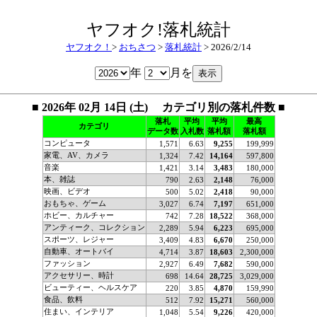
ヤフオク!落札統計
ヤフオク！
>
おちさつ
>
落札統計
> 2026/2/14
年
月を
■ 2026年 02月 14日 (土) カテゴリ別の落札件数 ■
落札
平均
平均
最高
カテゴリ
データ数
入札数
落札額
落札額
コンピュータ
1,571
6.63
9,255
199,999
家電、AV、カメラ
1,324
7.42
14,164
597,800
音楽
1,421
3.14
3,483
180,000
本、雑誌
790
2.63
2,148
76,000
映画、ビデオ
500
5.02
2,418
90,000
おもちゃ、ゲーム
3,027
6.74
7,197
651,000
ホビー、カルチャー
742
7.28
18,522
368,000
アンティーク、コレクション
2,289
5.94
6,223
695,000
スポーツ、レジャー
3,409
4.83
6,670
250,000
自動車、オートバイ
4,714
3.87
18,603
2,300,000
ファッション
2,927
6.49
7,682
590,000
アクセサリー、時計
698
14.64
28,725
3,029,000
ビューティー、ヘルスケア
220
3.85
4,870
159,990
食品、飲料
512
7.92
15,271
560,000
住まい、インテリア
1,048
5.54
9,226
420,000