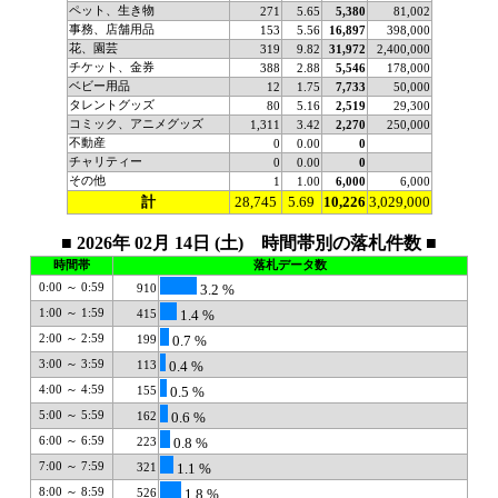
ペット、生き物
271
5.65
5,380
81,002
事務、店舗用品
153
5.56
16,897
398,000
花、園芸
319
9.82
31,972
2,400,000
チケット、金券
388
2.88
5,546
178,000
ベビー用品
12
1.75
7,733
50,000
タレントグッズ
80
5.16
2,519
29,300
コミック、アニメグッズ
1,311
3.42
2,270
250,000
不動産
0
0.00
0
チャリティー
0
0.00
0
その他
1
1.00
6,000
6,000
計
28,745
5.69
10,226
3,029,000
■ 2026年 02月 14日 (土) 時間帯別の落札件数 ■
時間帯
落札データ数
0:00 ～ 0:59
910
3.2 %
1:00 ～ 1:59
415
1.4 %
2:00 ～ 2:59
199
0.7 %
3:00 ～ 3:59
113
0.4 %
4:00 ～ 4:59
155
0.5 %
5:00 ～ 5:59
162
0.6 %
6:00 ～ 6:59
223
0.8 %
7:00 ～ 7:59
321
1.1 %
8:00 ～ 8:59
526
1.8 %