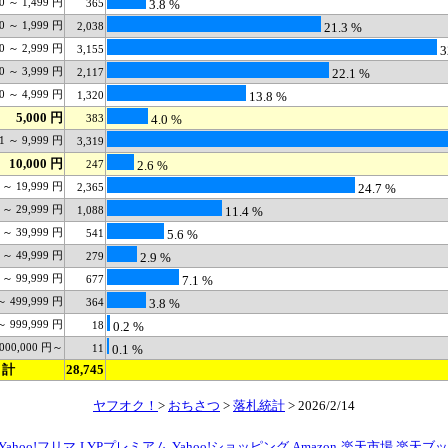
00 ～ 1,499 円
365
3.8 %
00 ～ 1,999 円
2,038
21.3 %
00 ～ 2,999 円
3,155
3
00 ～ 3,999 円
2,117
22.1 %
00 ～ 4,999 円
1,320
13.8 %
5,000 円
383
4.0 %
01 ～ 9,999 円
3,319
10,000 円
247
2.6 %
 ～ 19,999 円
2,365
24.7 %
 ～ 29,999 円
1,088
11.4 %
 ～ 39,999 円
541
5.6 %
 ～ 49,999 円
279
2.9 %
 ～ 99,999 円
677
7.1 %
～ 499,999 円
364
3.8 %
～ 999,999 円
18
0.2 %
,000,000 円～
11
0.1 %
計
28,745
ヤフオク！
>
おちさつ
>
落札統計
> 2026/2/14
Yahoo!フリマ
LYPプレミアム
Yahoo!ショッピング
Amazon
楽天市場
楽天ブッ